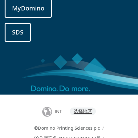
MyDomino
SDS
INT
选择地区
©Domino Printing Sciences plc
/