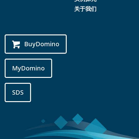
关于我们
BuyDomino
MyDomino
SDS