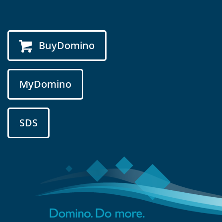
BuyDomino
MyDomino
SDS