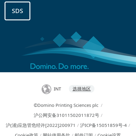
SDS
INT
选择地区
©Domino Printing Sciences plc
/
沪公网安备31011502011872号
/
沪(浦)应急管危经许[2022]200971
/
沪ICP备15051859号-4
/
Cookie政策
/
网站使用条款
/
邮件订阅
/
Cookie设置