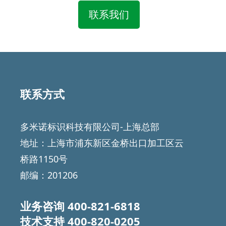
联系我们
Featured
Articles
联系方式
多米诺标识科技有限公司-上海总部
地址：上海市浦东新区金桥出口加工区云
桥路1150号
邮编：201206
业务咨询
400-821-6818
技术支持
400-820-0205