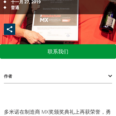
十一月 27, 2019
普通
联系我们
作者
多米诺在制造商 MX奖颁奖典礼上再获荣誉，勇