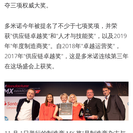
夺三项权威大奖。
多米诺今年被提名了不少于七项奖项，并荣
获"供应链卓越奖"和"人才与技能奖"，以及2019
年"年度制造商奖"。自2018年"卓越运营奖"，
2017年"供应链卓越奖"，这是多米诺连续第三年
在这场盛会上获奖。​