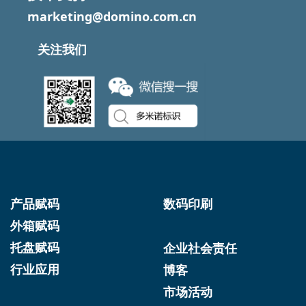
marketing@domino.com.cn
关注我们
产品赋码
数码印刷
外箱赋码
托盘赋码
企业社会责任
行业应用
博客
市场活动