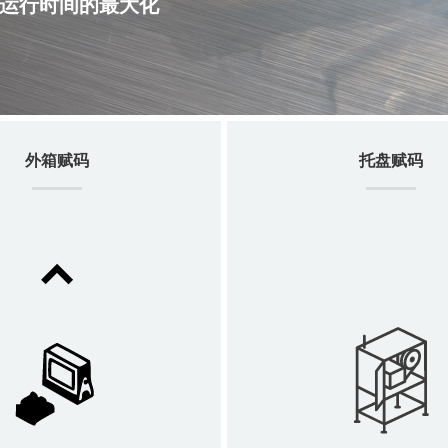
运行时间的最大化
外箱赋码
托盘赋码
Cx350i
优质箱盒喷码