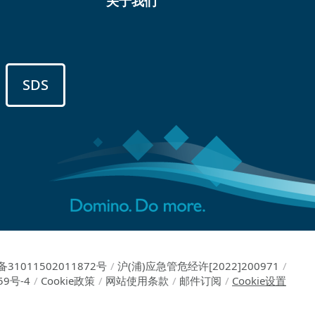
关于我们
SDS
31011502011872号
/
沪(浦)应急管危经许[2022]200971
/
59号-4
/
Cookie政策
/
网站使用条款
/
邮件订阅
/
Cookie设置