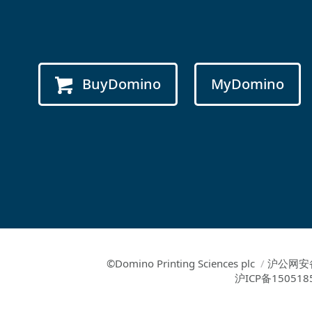
BuyDomino
MyDomino
©Domino Printing Sciences plc
/
沪公网安备
沪ICP备150518