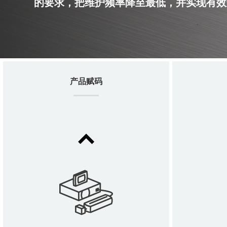
的要求，把维护频率降至最低，并实现有效
产品赋码
Ax350i
THE REINVENTION OF INKJET PRINTING