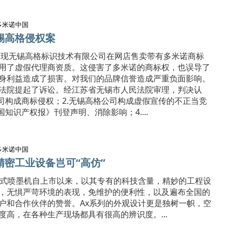
多米诺中国
锡高格侵权案
诺发现无锡高格标识技术有限公司在网店售卖带有多米诺商标
用了虚假代理商资质。这侵害了多米诺的商标权，也误导了
身利益造成了损害。对我们的品牌信誉造成严重负面影响。
法院提起了诉讼。经江苏省无锡市人民法院审理，判决认
公司构成商标侵权；2.无锡高格公司构成虚假宣传的不正当竞
国知识产权报》刊登声明、消除影响；4....
多米诺中国
精密工业设备岂可“高仿”
连续式喷墨机自上市以来，以其专有的科技含量，精妙的工程设
，无惧严苛环境的表现，免维护的便利性，以及遍布全国的
户和合作伙伴的赞誉。Ax系列的外观设计更是独树一帜，空
度高，在各种生产现场都具有很高的辨识度。...